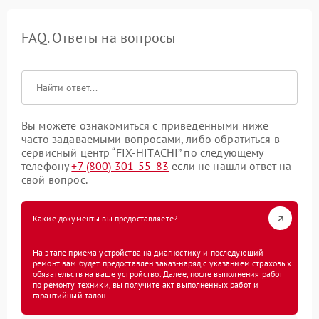
FAQ. Ответы на вопросы
Вы можете ознакомиться с приведенными ниже
часто задаваемыми вопросами, либо обратиться в
сервисный центр “FIX-HITACHI” по следующему
телефону
+7 (800) 301-55-83
если не нашли ответ на
свой вопрос.
Какие документы вы предоставляете?
На этапе приема устройства на диагностику и последующий
ремонт вам будет предоставлен заказ-наряд с указанием страховых
обязательств на ваше устройство. Далее, после выполнения работ
по ремонту техники, вы получите акт выполненных работ и
гарантийный талон.