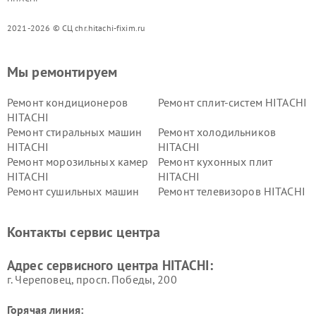
2021-2026 © СЦ chr.hitachi-fixim.ru
Мы ремонтируем
Ремонт кондиционеров
Ремонт сплит-систем HITACHI
HITACHI
Ремонт стиральных машин
Ремонт холодильников
HITACHI
HITACHI
Ремонт морозильных камер
Ремонт кухонных плит
HITACHI
HITACHI
Ремонт сушильных машин
Ремонт телевизоров HITACHI
HITACHI
Ремонт систем хранения
Ремонт снегоуборщиков
Контакты сервис центра
данных HITACHI
HITACHI
Ремонт варочных панелей
Ремонт водонагревателей
Адрес сервисного центра HITACHI:
HITACHI
HITACHI
г. Череповец, просп. Победы, 200
Горячая линия: