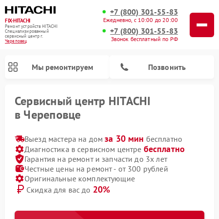
+7 (800) 301-55-83
Ежедневно, с 10:00 до 20:00
FIX-HITACHI
Ремонт устройств HITACHI
+7 (800) 301-55-83
Специализированный
cервисный центр г.
Звонок бесплатный по РФ
Череповец
Мы ремонтируем
Позвонить
Сервисный центр HITACHI
в Череповце
за 30 мин
Выезд мастера на дом
бесплатно
бесплатно
Диагностика в сервисном центре
Гарантия на ремонт и запчасти до 3х лет
Честные цены на ремонт - от 300 рублей
Оригинальные комплектующие
20%
Скидка для вас до
Ремонт систем хранения данных HITACHI
Ремонт кондиционеров HITACHI
Ремонт стиральных машин HITACHI
Ремонт морозильных камер HITACHI
Ремонт сушильных машин HITACHI
Ремонт варочных панелей HITACHI
Ремонт посудомоечных машин HITACHI
Ремонт снегоуборщиков HITACHI
Ремонт водонагревателей HITACHI